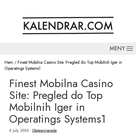
MENY
Hem
/
Finest Mobilna Casino Site: Pregled do Top Mobilnih Iger in
Operatings Systems1
Finest Mobilna Casino
Site: Pregled do Top
Mobilnih Iger in
Operatings Systems1
6 July, 2026 -
Okategoriserade